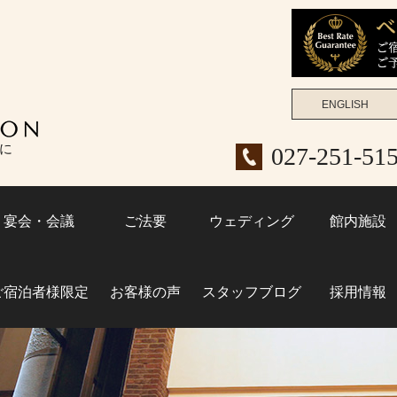
ENGLISH
女子旅
に
027-251-5
ビジネ
宴会・会議
ご法要
ウェディング
館内施設
ご宿泊者様限定
お客様の声
スタッフブログ
採用情報