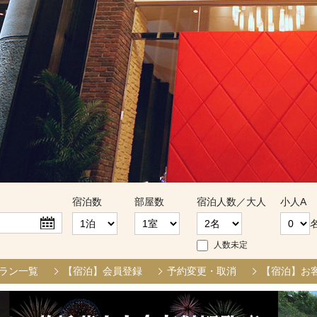
宿泊数
部屋数
宿泊人数／大人
小人A
人数未定
ラン一覧
【宿泊】会員登録
予約変更・取消
【宿泊】お