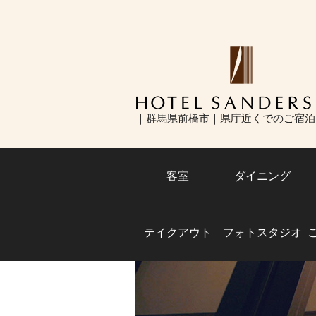
ホテルサンダーソン 前橋市で宿泊・
｜群馬県前橋市｜県庁近くでのご宿泊
｜眺望を楽しめるホテルレストラン｜
スも旅行もお任せあれ
客室
ダイニング
テイクアウト
フォトスタジオ