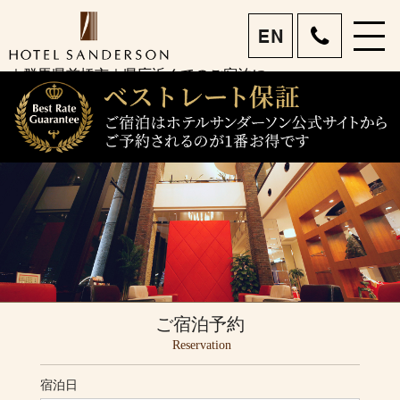
menu
ホテルサンダーソン 前
｜群馬県前橋市｜県庁近くでのご宿泊に
eng
橋市で宿泊・女子旅｜眺
望を楽しめるホテルレス
トラン｜ビジネスも旅行
もお任せあれ
ご宿泊予約
Reservation
宿泊日