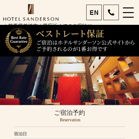
menu
ホテルサンダーソン 前
｜群馬県前橋市｜県庁近くでのご宿泊に
eng
橋市で宿泊・女子旅｜眺
望を楽しめるホテルレス
トラン｜ビジネスも旅行
もお任せあれ
ご宿泊予約
Reservation
宿泊日