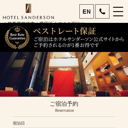
menu
ホテルサンダーソン 前
｜群馬県前橋市｜県庁近くでのご宿泊に
eng
橋市で宿泊・女子旅｜眺
望を楽しめるホテルレス
トラン｜ビジネスも旅行
もお任せあれ
ご宿泊予約
Reservation
宿泊日