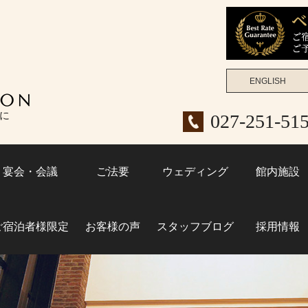
ENGLISH
女子旅
に
027-251-5
ビジネ
宴会・会議
ご法要
ウェディング
館内施設
ご宿泊者様限定
お客様の声
スタッフブログ
採用情報