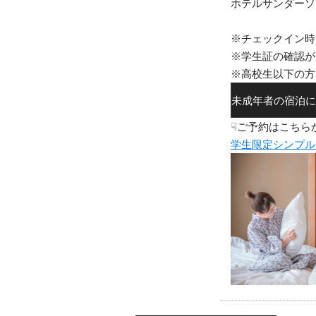
ホテルサンダーソ
※チェックイン時
※学生証の確認が
※高校生以下の方
未成年者の宿泊に
☟ご予約はこちら
学生限定シンプル