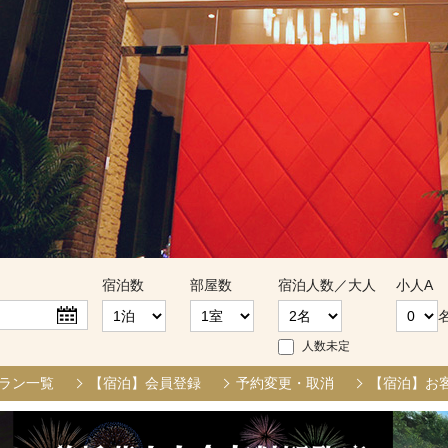
宿泊数
部屋数
宿泊人数／大人
小人A
人数未定
ラン一覧
【宿泊】会員登録
予約変更・取消
【宿泊】お