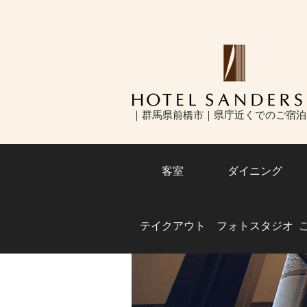
ホテルサンダーソン 前橋市で宿泊・
｜群馬県前橋市｜県庁近くでのご宿泊
｜眺望を楽しめるホテルレストラン｜
スも旅行もお任せあれ
客室
ダイニング
テイクアウト
フォトスタジオ